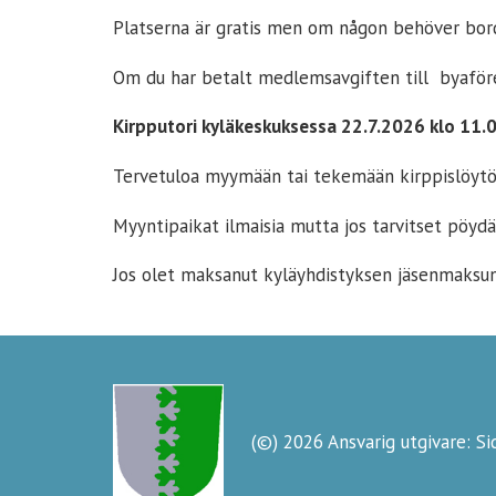
Platserna är gratis men om någon behöver bor
Om du har betalt medlemsavgiften till byaföre
Kirpputori kyläkeskuksessa 22.7.2026 klo 11.0
Tervetuloa myymään tai tekemään kirppislöytö
Myyntipaikat ilmaisia mutta jos tarvitset pöydä
Jos olet maksanut kyläyhdistyksen jäsenmaksun,
(©) 2026 Ansvarig utgivare: S