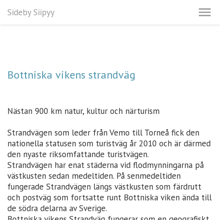
Sideby Siipyy
Bottniska vikens strandväg
Nästan 900 km natur, kultur och närturism
Strandvägen som leder från Vemo till Torneå fick den
nationella statusen som turistväg år 2010 och är därmed
den nyaste riksomfattande turistvägen.
Strandvägen har enat städerna vid flodmynningarna på
västkusten sedan medeltiden. På senmedeltiden
fungerade Strandvägen längs västkusten som färdrutt
och postväg som fortsatte runt Bottniska viken ända till
de södra delarna av Sverige.
Bottniska vikens Strandväg fungerar som en geografiskt