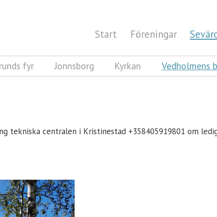
Start
Föreningar
Sevär
runds fyr
Jonnsborg
Kyrkan
Vedholmens b
ng tekniska centralen i Kristinestad +358405919801 om ledig