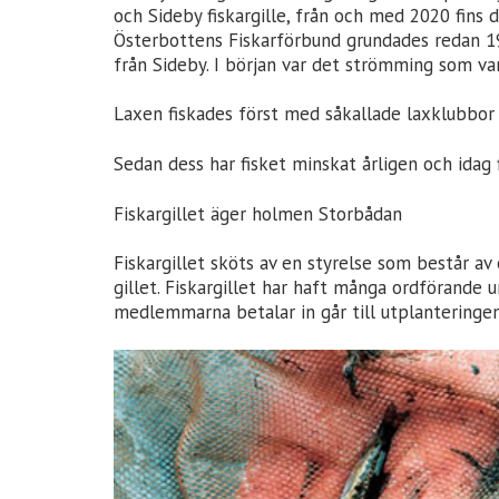
och Sideby fiskargille, från och med 2020 fins 
Österbottens Fiskarförbund grundades redan 19
från Sideby. I början var det strömming som va
Laxen fiskades först med såkallade laxklubbor 
Sedan dess har fisket minskat årligen och idag f
Fiskargillet äger holmen Storbådan
Fiskargillet sköts av en styrelse som består a
gillet. Fiskargillet har haft många ordförande
medlemmarna betalar in går till utplanteringen