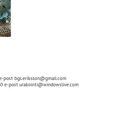
 e-post bgs.eriksson@gmail.com
60 e-post urakointi@windowslive.com