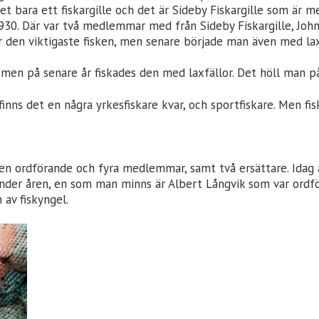
det bara ett fiskargille och det är Sideby Fiskargille som är 
30. Där var två medlemmar med från Sideby Fiskargille, John
r den viktigaste fisken, men senare började man även med lax 
men på senare år fiskades den med laxfällor. Det höll man p
inns det en några yrkesfiskare kvar, och sportfiskare. Men fisk
v en ordförande och fyra medlemmar, samt två ersättare. Idag 
 under åren, en som man minns är Albert Långvik som var ordf
 av fiskyngel.