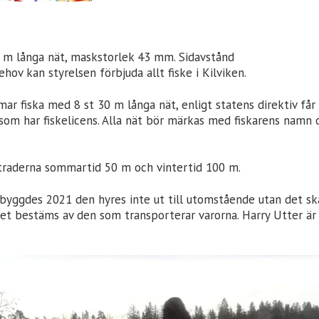
0 m långa nät, maskstorlek 43 mm. Sidavstånd
ov kan styrelsen förbjuda allt fiske i Kilviken.
ar fiska med 8 st 30 m långa nät, enligt statens direktiv f
e som har fiskelicens. Alla nät bör märkas med fiskarens nam
ätraderna sommartid 50 m och vintertid 100 m.
byggdes 2021 den hyres inte ut till utomstående utan det ska
odet bestäms av den som transporterar varorna. Harry Utter är 