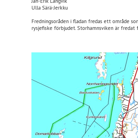
Jan-Erik Långvik
Ulla Särä-Jerkku
Fredningsoråden i fladan fredas ett område som 
rysjefiske förbjudet. Storhamnsviken är fredat f