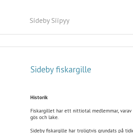
Sideby Siipyy
Sideby Siipyy
Sideby fiskargille
Historik
Fiskargillet har ett nittiotal medlemmar, varav 
gös och lake.
Sideby fiskargille har troligtvis grundats på ti