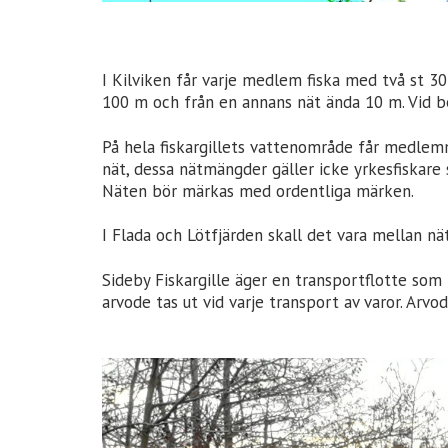
I Kilviken får varje medlem fiska med två st 3
100 m och från en annans nät ända 10 m. Vid beh
På hela fiskargillets vattenområde får medlemm
nät, dessa nätmängder gäller icke yrkesfiskar
Näten bör märkas med ordentliga märken.
I Flada och Lötfjärden skall det vara mellan n
Sideby Fiskargille äger en transportflotte som 
arvode tas ut vid varje transport av varor. Arv