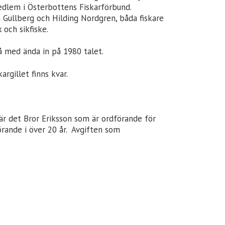
medlem i Österbottens Fiskarförbund.
 Gullberg och Hilding Nordgren, båda fiskare
och sikfiske.
å med ända in på 1980 talet.
argillet finns kvar.
är det Bror Eriksson som är ordförande för
örande i över 20 år. Avgiften som