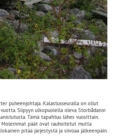
ter puheenjohtaja. Kalastusseuralla on ollut
 vuotta. Siipyyn ulkopuolella oleva Storbådanin
lanistutusta. Tämä tapahtuu lähes vuosittain.
a, Molemmat päät ovat rauhoitetut mutta
okainen pitää järjestystä ja siivoaa jälkeenpäin.