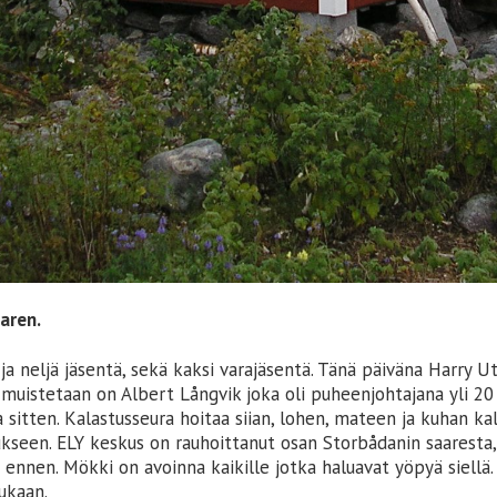
aren.
a neljä jäsentä, sekä kaksi varajäsentä. Tänä päiväna Harry Ut
 muistetaan on Albert Långvik joka oli puheenjohtajana yli 20
a sitten. Kalastusseura hoitaa siian, lohen, mateen ja kuhan ka
kseen. ELY keskus on rauhoittanut osan Storbådanin saarest
ennen. Mökki on avoinna kaikille jotka haluavat yöpyä siellä. J
mukaan.