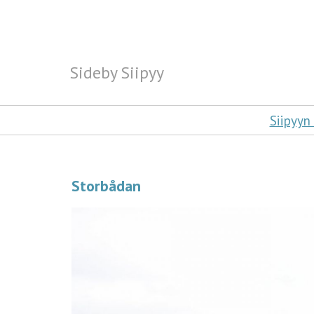
Sideby Siipyy
Sideby Siipyy
Siipyyn
Storbådan