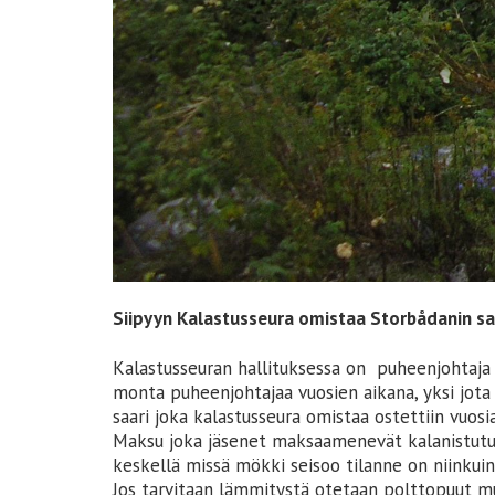
Siipyyn Kalastusseura omistaa Storbådanin sa
Kalastusseuran hallituksessa on puheenjohtaja j
monta puheenjohtajaa vuosien aikana, yksi jota
saari joka kalastusseura omistaa ostettiin vuosi
Maksu joka jäsenet maksaamenevät kalanistutu
keskellä missä mökki seisoo tilanne on niinkuin 
Jos tarvitaan lämmitystä otetaan polttopuut 