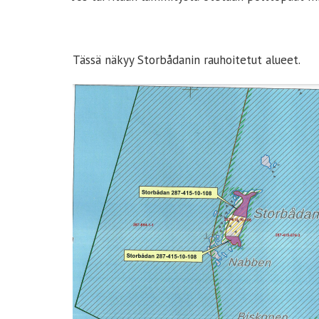
Tässä näkyy Storbådanin rauhoitetut alueet.