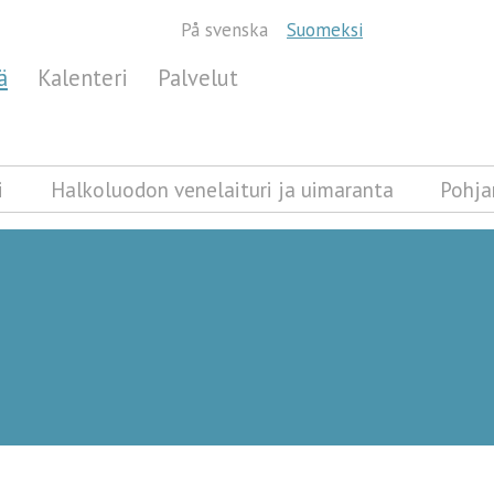
På svenska
Suomeksi
ä
Kalenteri
Palvelut
i
Halkoluodon venelaituri ja uimaranta
Pohja