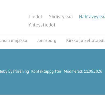
Tiedot
Yhdistyksiä
Nähtävyyksi
Yhteystiedot
rundin majakka
Jonnsborg
Kirkko ja kellotapul
ideby Byaförening
Kontaktuppgifter
Modifierad: 11.06.2026