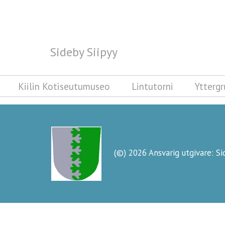
Sideby Siipyy
Sideby Siipyy
Kiilin Kotiseutumuseo
Lintutorni
Ytterg
(©) 2026 Ansvarig utgivare: S