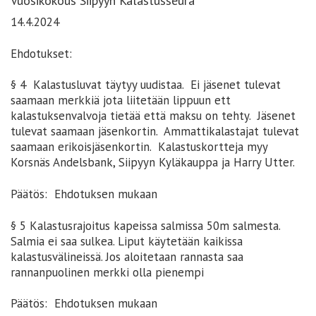
Vuosikokous Siipyyn Kalastusseura
14.4.2024
Ehdotukset:
§ 4 Kalastusluvat täytyy uudistaa. Ei jäsenet tulevat
saamaan merkkiä jota liitetään lippuun ett
kalastuksenvalvoja tietää että maksu on tehty. Jäsenet
tulevat saamaan jäsenkortin. Ammattikalastajat tulevat
saamaan erikoisjäsenkortin. Kalastuskortteja myy
Korsnäs Andelsbank, Siipyyn Kyläkauppa ja Harry Utter.
Päätös: Ehdotuksen mukaan
§ 5 Kalastusrajoitus kapeissa salmissa 50m salmesta.
Salmia ei saa sulkea. Liput käytetään kaikissa
kalastusvälineissä. Jos aloitetaan rannasta saa
rannanpuolinen merkki olla pienempi
Päätös: Ehdotuksen mukaan