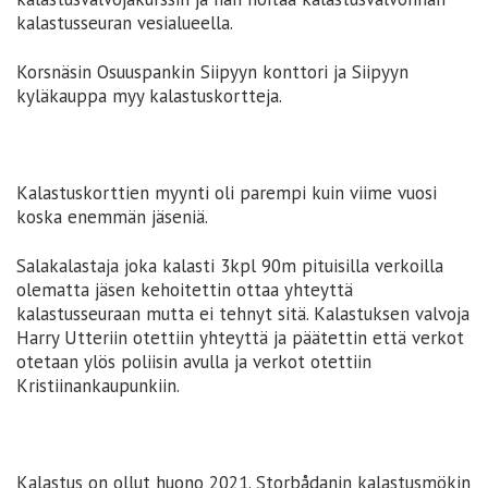
kalastusseuran vesialueella.
Korsnäsin Osuuspankin Siipyyn konttori ja Siipyyn
kyläkauppa myy kalastuskortteja.
Kalastuskorttien myynti oli parempi kuin viime vuosi
koska enemmän jäseniä.
Salakalastaja joka kalasti 3kpl 90m pituisilla verkoilla
olematta jäsen kehoitettin ottaa yhteyttä
kalastusseuraan mutta ei tehnyt sitä. Kalastuksen valvoja
Harry Utteriin otettiin yhteyttä ja päätettin että verkot
otetaan ylös poliisin avulla ja verkot otettiin
Kristiinankaupunkiin.
Kalastus on ollut huono 2021. Storbådanin kalastusmökin