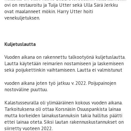
ovi on restauroitu ja Tuija Utter sekä Ulla Särä Jerkku
ovat maalanneet mökin. Harry Utter hoiti
venekuljetuksen.
Kuljetuslautta
Vuoden aikana on rakennettu talkootyönä kuljetuslautta.
Lautta käytetään reimarien nostamiseen ja laskemiseen
sekä poijukettinkin vaihtamiseen. Lautta ei valmistunut
vuoden aikana joten työ jatkuu v. 2022. Poijupainojen
nostoväline puuttuu.
Kalastusseuralla oli ylimääräinen kokous vuoden aikana.
Tarkoituksena oli ottaa Korsnäsin Osuuspankista lainaa
mutta korkeiden lainakustannuksin takia hallitus päätti
ettei lainaa oteta. Siksi lautan rakennuskustannukset on
siirretty vuoteen 2022.