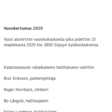
Vuosikertomus 2020
Vuosi aloitettiin vuosikokouksella joka pidettiin 15
maaliskuuta 2020 klo 1800 Siipyyn kyläkeskuksessa.
Kalastusseuran väliaikaiseen hallitukseen valittiin:
Bror Eriksson, puheenjohtaja
Roger Norrback, sihteeri
Bo Långvik, hallitusjäsen
Erling Lundman, hallitusjäsen