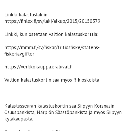
Linkki kalastuslakiin:
https://finlex.fi/sv/laki/alkup/2015/20150379
Linkki, kun ostetaan valtion kalastuskorttia:
https://mmm.fi/sv/fiskar/fritidsfiske/statens-
fiskeriavgifter
https://verkkokauppa.eraluvat.fi
Valtion kalastuskortin saa myös R-kioskeista
Kalastusseuran kalastuskortin saa Siipyyn Korsnäsin
Osuuspankista, Närpiön Säästöpankista ja myös Siipyyn
kyläkaupasta.