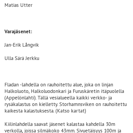
Matias Utter
Varajäsenet:
Jan-Erik Långvik
Ulla Särä Jerkku
Fladan -lahdella on rauhoitettu alue, joka on linjan
Halkoluoto, Halkoluodonkari ja Furuskäretin itäpuolella
(Appelönlahti). Tällä vesialueella kaikki verkko- ja
rysäkalastus on kielletty. Storhamnsviken on rauhoitettu
kaikesta kalastuksesta. (Katso kartat)
Kiilinlahdella saavat jäsenet kalastaa kahdella 30m
verkolla, joissa silmäkoko 43mm. Sivuetäisyys 100m ja