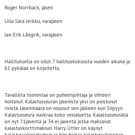
Roger Norrback, jäsen
Ulla Särä Jerkku, varajäsen
Jan-Erik Långvik, varajäsen
Hallituksella on ollut 7 hallituskokousta vuoden aikana ja
61 pykälää on kirjoitettu.
Tavallista toimintaa on puheenjohtaja ja sihteeri
hoitanut. Kalastusseuran jäsenistä yksi on poistunut
rivistä. Jäsenmäärä on noussut sen jälkeen kun Siipyyn
Kalastusseura vuokraa koko vesialuetta. Kalastusseuralla
on nyt 71jäsentä ja 34 ei jäsentä jotka maksavat
kalastuskorttimaksun. Harry Utter on käynyt
kalastusvalvojakurssin ja hän hoitaa kalastusvalvonnan