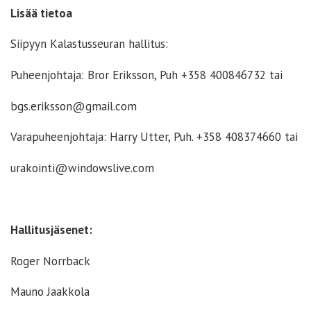
Lisää tietoa
Siipyyn Kalastusseuran hallitus:
Puheenjohtaja: Bror Eriksson, Puh +358 400846732 tai
bgs.eriksson@gmail.com
Varapuheenjohtaja: Harry Utter, Puh. +358 408374660 tai
urakointi@windowslive.com
Hallitusjäsenet:
Roger Norrback
Mauno Jaakkola