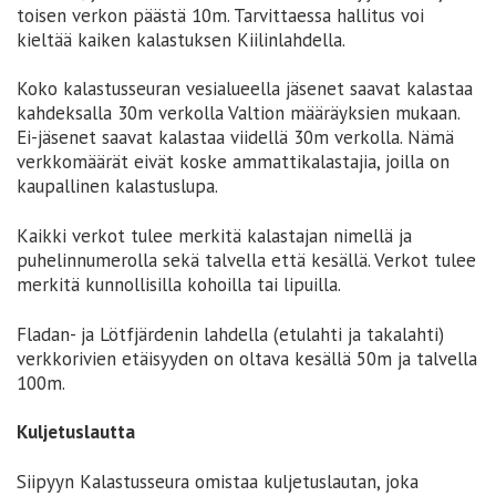
toisen verkon päästä 10m. Tarvittaessa hallitus voi
kieltää kaiken kalastuksen Kiilinlahdella.
Koko kalastusseuran vesialueella jäsenet saavat kalastaa
kahdeksalla 30m verkolla Valtion määräyksien mukaan.
Ei-jäsenet saavat kalastaa viidellä 30m verkolla. Nämä
verkkomäärät eivät koske ammattikalastajia, joilla on
kaupallinen kalastuslupa.
Kaikki verkot tulee merkitä kalastajan nimellä ja
puhelinnumerolla sekä talvella että kesällä. Verkot tulee
merkitä kunnollisilla kohoilla tai lipuilla.
Fladan- ja Lötfjärdenin lahdella (etulahti ja takalahti)
verkkorivien etäisyyden on oltava kesällä 50m ja talvella
100m.
Kuljetuslautta
Siipyyn Kalastusseura omistaa kuljetuslautan, joka