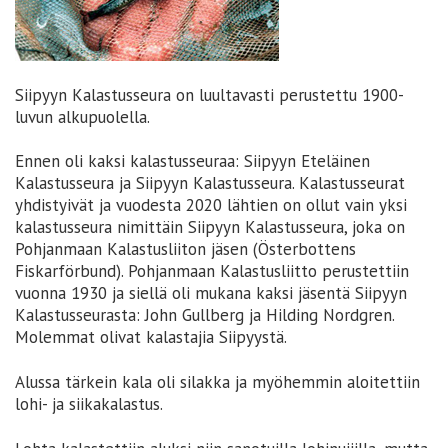
Siipyyn Kalastusseura on luultavasti perustettu 1900-
luvun alkupuolella.
Ennen oli kaksi kalastusseuraa: Siipyyn Eteläinen
Kalastusseura ja Siipyyn Kalastusseura. Kalastusseurat
yhdistyivät ja vuodesta 2020 lähtien on ollut vain yksi
kalastusseura nimittäin Siipyyn Kalastusseura, joka on
Pohjanmaan Kalastusliiton jäsen (Österbottens
Fiskarförbund). Pohjanmaan Kalastusliitto perustettiin
vuonna 1930 ja siellä oli mukana kaksi jäsentä Siipyyn
Kalastusseurasta: John Gullberg ja Hilding Nordgren.
Molemmat olivat kalastajia Siipyystä.
Alussa tärkein kala oli silakka ja myöhemmin aloitettiin
lohi- ja siikakalastus.