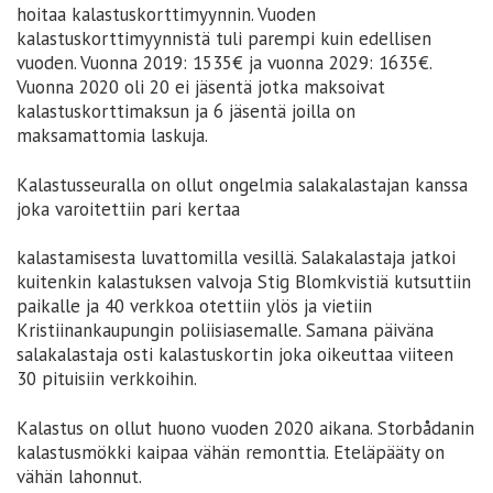
hoitaa kalastuskorttimyynnin. Vuoden
kalastuskorttimyynnistä tuli parempi kuin edellisen
vuoden. Vuonna 2019: 1535€ ja vuonna 2029: 1635€.
Vuonna 2020 oli 20 ei jäsentä jotka maksoivat
kalastuskorttimaksun ja 6 jäsentä joilla on
maksamattomia laskuja.
Kalastusseuralla on ollut ongelmia salakalastajan kanssa
joka varoitettiin pari kertaa
kalastamisesta luvattomilla vesillä. Salakalastaja jatkoi
kuitenkin kalastuksen valvoja Stig Blomkvistiä kutsuttiin
paikalle ja 40 verkkoa otettiin ylös ja vietiin
Kristiinankaupungin poliisiasemalle. Samana päiväna
salakalastaja osti kalastuskortin joka oikeuttaa viiteen
30 pituisiin verkkoihin.
Kalastus on ollut huono vuoden 2020 aikana. Storbådanin
kalastusmökki kaipaa vähän remonttia. Eteläpääty on
vähän lahonnut.