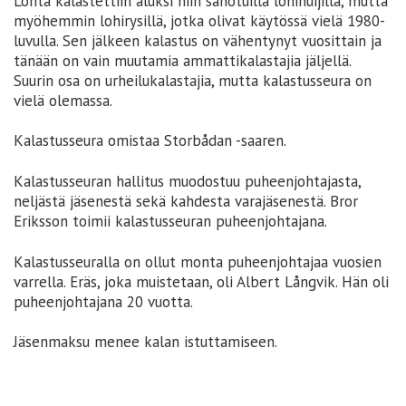
Lohta kalastettiin aluksi niin sanotuilla lohinuijilla, mutta
myöhemmin lohirysillä, jotka olivat käytössä vielä 1980-
luvulla. Sen jälkeen kalastus on vähentynyt vuosittain ja
tänään on vain muutamia ammattikalastajia jäljellä.
Suurin osa on urheilukalastajia, mutta kalastusseura on
vielä olemassa.
Kalastusseura omistaa Storbådan -saaren.
Kalastusseuran hallitus muodostuu puheenjohtajasta,
neljästä jäsenestä sekä kahdesta varajäsenestä. Bror
Eriksson toimii kalastusseuran puheenjohtajana.
Kalastusseuralla on ollut monta puheenjohtajaa vuosien
varrella. Eräs, joka muistetaan, oli Albert Långvik. Hän oli
puheenjohtajana 20 vuotta.
Jäsenmaksu menee kalan istuttamiseen.