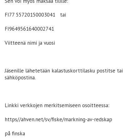
Sen voi myös maksaa tilille:
FI77 55720150003041 tai
FI9649561640002741
Viitteenä nimi ja vuosi
Jäsenille lähetetään kalastuskorttilasku postitse tai
sähköpostina.
Linkki verkkojen merkitsemiseen osoitteessa:
https//ahven.net/sv/fiske/markning-av-redskap
på finska