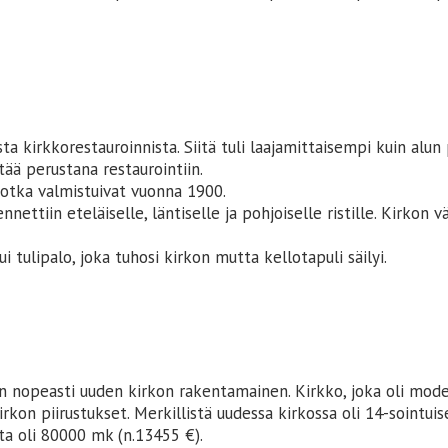
 kirkkorestauroinnista. Siitä tuli laajamittaisempi kuin alun pe
ää perustana restaurointiin.
, jotka valmistuivat vuonna 1900.
ttiin eteläiselle, läntiselle ja pohjoiselle ristille. Kirkon väl
 tulipalo, joka tuhosi kirkon mutta kellotapuli säilyi.
n nopeasti uuden kirkon rakentamainen. Kirkko, joka oli moder
kon piirustukset. Merkillistä uudessa kirkossa oli 14-sointuiset
nta oli 80000 mk (n.13455 €).