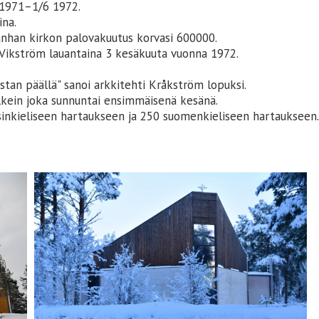
 1971–1/6 1972.
ina.
anhan kirkon palovakuutus korvasi 600000.
an Vikström lauantaina 3 kesäkuuta vuonna 1972.
tan päällä" sanoi arkkitehti Kråkström lopuksi.
kein joka sunnuntai ensimmäisenä kesänä.
tsinkieliseen hartaukseen ja 250 suomenkieliseen hartaukseen.