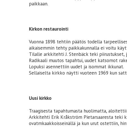
paikkaan.
Kirkon restaurointi
Vuonna 1898 tehtiin päätös todella tarpeellisesta
aikaisemmin tehty paikkakunnalla ei voitu käytt
Tilalle arkkitehti J. Stenbäck teki piirustukset
Radikaali muutos tapahtui, uudet katsomot rakenne
Lopuksi asennettiin uudet ja isommat ikkunat.
Sellaiselta kirkko näytti vuoteen 1969 kun sattui
Uusi kirkko
Traagisesta tapahtumasta huolimatta, aloitettii
Arkkitehti Erik Kråkström Pietarsaaresta teki kir
ovatmkaakkoisseinällä ja kun urut ostettiin, hi