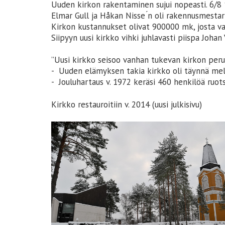
Uuden kirkon rakentaminen sujui nopeasti. 6/8
Elmar Gull ja Håkan Nisse ́n oli rakennusmestar
Kirkon kustannukset olivat 900000 mk, josta v
Siipyyn uusi kirkko vihki juhlavasti piispa Joh
”Uusi kirkko seisoo vanhan tukevan kirkon perus
- Uuden elämyksen takia kirkko oli täynnä mel
- Jouluhartaus v. 1972 keräsi 460 henkilöä ruo
Kirkko restauroitiin v. 2014 (uusi julkisivu)