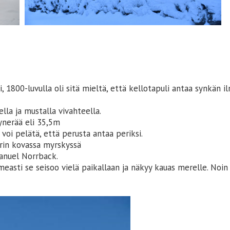
1800-luvulla oli sitä mieltä, että kellotapuli antaa synkän ilme
ella ja mustalla vivahteella.
ynerää eli 35,5m
 voi pelätä, että perusta antaa periksi.
urin kovassa myrskyssä
anuel Norrback.
Komeasti se seisoo vielä paikallaan ja näkyy kauas merelle. No