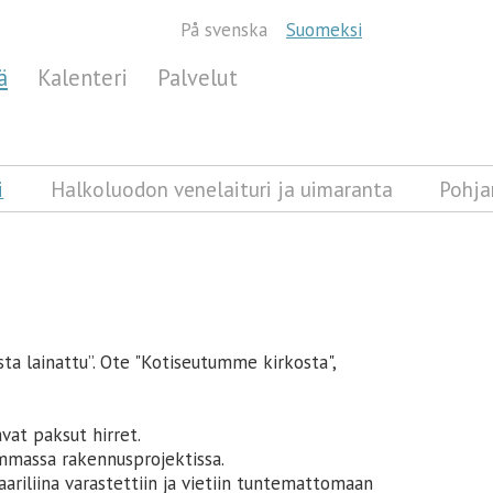
På svenska
Suomeksi
ä
Kalenteri
Palvelut
i
Halkoluodon venelaituri ja uimaranta
Pohja
a lainattu”. Ote "Kotiseutumme kirkosta",
vat paksut hirret.
remmassa rakennusprojektissa.
ariliina varastettiin ja vietiin tuntemattomaan