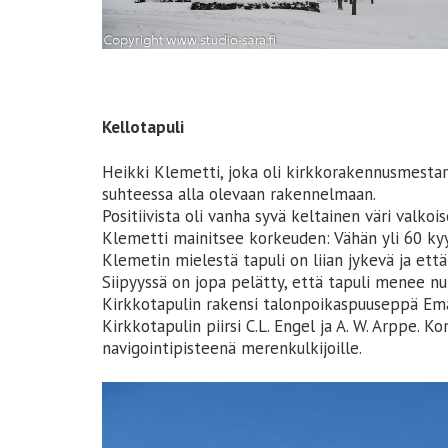
Kellotapuli
Heikki Klemetti, joka oli kirkkorakennusmestari, 
suhteessa alla olevaan rakennelmaan.
Positiivista oli vanha syvä keltainen väri valkois
Klemetti mainitsee korkeuden: Vähän yli 60 ky
Klemetin mielestä tapuli on liian jykevä ja että
Siipyyssä on jopa pelätty, että tapuli menee n
Kirkkotapulin rakensi talonpoikaspuuseppä Em
Kirkkotapulin piirsi C.L. Engel ja A. W. Arppe. 
navigointipisteenä merenkulkijoille.