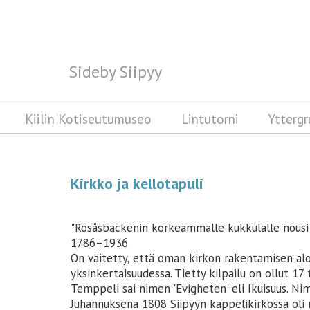
Sideby Siipyy
Sideby Siipyy
Kiilin Kotiseutumuseo
Lintutorni
Ytterg
Kirkko ja kellotapuli
"Rosåsbackenin korkeammalle kukkulalle nousi k
1786–1936
On väitetty, että oman kirkon rakentamisen alo
yksinkertaisuudessa. Tietty kilpailu on ollut 1
Temppeli sai nimen 'Evigheten' eli Ikuisuus. Ni
Juhannuksena 1808 Siipyyn kappelikirkossa oli m