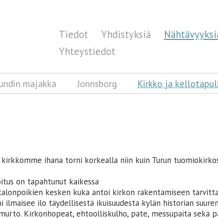
Tiedot
Yhdistyksiä
Nähtävyyksi
Yhteystiedot
rundin majakka
Jonnsborg
Kirkko ja kellotapul
irkkomme ihana torni korkealla niin kuin Turun tuomiokirkost
itus on tapahtunut kaikessa
7 talonpoikien kesken kuka antoi kirkon rakentamiseen tarvitta
mi ilmaisee ilo täydellisestä ikuisuudesta kylän historian suu
urto. Kirkonhopeat, ehtoolliskulho, pate, messupaita sekä pa