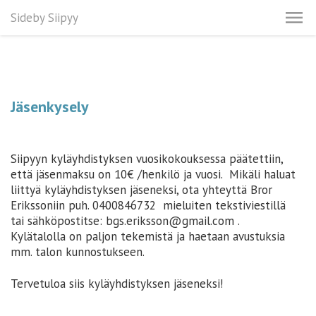
Sideby Siipyy
Jäsenkysely
Siipyyn kyläyhdistyksen vuosikokouksessa päätettiin,
että jäsenmaksu on 10€ /henkilö ja vuosi. Mikäli haluat
liittyä kyläyhdistyksen jäseneksi, ota yhteyttä Bror
Erikssoniin puh. 0400846732 mieluiten tekstiviestillä
tai sähköpostitse: bgs.eriksson@gmail.com .
Kylätalolla on paljon tekemistä ja haetaan avustuksia
mm. talon kunnostukseen.
Tervetuloa siis kyläyhdistyksen jäseneksi!