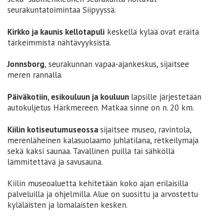
seurakuntatoimintaa Siipyyssä.
Kirkko ja kaunis kellotapuli
keskellä kylää ovat eräitä
tärkeimmistä nähtävyyksistä.
Jonnsborg
, seurakunnan vapaa-ajankeskus, sijaitsee
meren rannalla.
Päiväkotiin, esikouluun ja kouluun
lapsille järjestetään
autokuljetus Härkmereen. Matkaa sinne on n. 20 km.
Kiilin kotiseutumuseossa
sijaitsee museo, ravintola,
merenläheinen kalasuolaamo juhlatilana, retkeilymaja
sekä kaksi saunaa. Tavallinen puilla tai sähköllä
lämmitettävä ja savusauna.
Kiilin museoaluetta kehitetään koko ajan erilaisilla
palveluilla ja ohjelmilla. Alue on suosittu ja arvostettu
kyläläisten ja lomalaisten kesken.