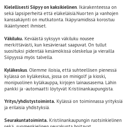
Kielellisesti Siipyy on kaksikielinen
. Ikärakenteessa on
sekä lapsiperheitä että eläkeläisiä.Nuorten ja vanhojen
kanssakäynti on mutkatonta. Ikäpyramidissä korostuu
ikääntyneet ihmiset.
Väkiluku.
Keväästä syksyyn väkiluku nousee
merkittävästi, kun kesävieraat saapuvat. On tullut
suosituksi pidentää kesämökissä oleskelua ja vierailla
Siipyyssä myös talvella.
Kyläkeskus
. Olemme iloisia, että suhteellisen pienessä
kylässä on kyläkeskus, jossa on minigolf ja kioski,
monipuolinen kyläkauppa, kirjojen lainausasema. Lähin
pankki ja -automaatti löytyvät Kristiinankaupungista.
Yritys/yhdistystoiminta.
Kylässä on toiminnassa yrityksiä
ja erilaisia yhdistyksiä.
Seurakuntatoiminta.
Kristiinankaupungin ruotsinkielinen
sekä suomenkielinen seurakunta hoitavat