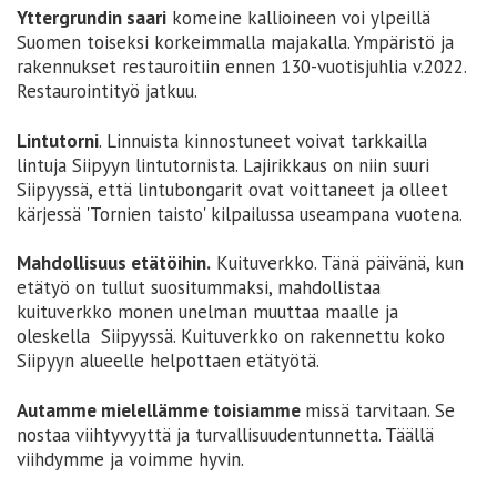
Yttergrundin saari
komeine kallioineen voi ylpeillä
Suomen toiseksi korkeimmalla majakalla. Ympäristö ja
rakennukset restauroitiin ennen 130-vuotisjuhlia v.2022.
Restaurointityö jatkuu.
Lintutorni
. Linnuista kinnostuneet voivat tarkkailla
lintuja Siipyyn lintutornista. Lajirikkaus on niin suuri
Siipyyssä, että lintubongarit ovat voittaneet ja olleet
kärjessä 'Tornien taisto' kilpailussa useampana vuotena.
Mahdollisuus etätöihin.
Kuituverkko. Tänä päivänä, kun
etätyö on tullut suositummaksi, mahdollistaa
kuituverkko monen unelman muuttaa maalle ja
oleskella Siipyyssä. Kuituverkko on rakennettu koko
Siipyyn alueelle helpottaen etätyötä.
Autamme mielellämme toisiamme
missä tarvitaan. Se
nostaa viihtyvyyttä ja turvallisuudentunnetta. Täällä
viihdymme ja voimme hyvin.